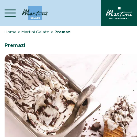
Skip
to
content
Home
>
Martini Gelato
>
Premazi
Premazi