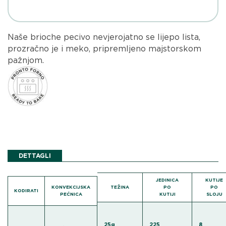
Naše brioche pecivo nevjerojatno se lijepo lista,
prozračno je i meko, pripremljeno majstorskom
pažnjom.
DETTAGLI
JEDINICA
KUTIJE
KONVEKCIJSKA
TEŽINA
PO
PO
KODIRATI
PEĆNICA
KUTIJI
SLOJU
25g
225
8