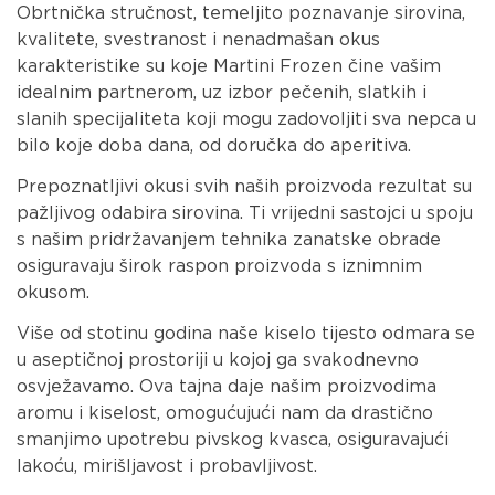
Obrtnička stručnost, temeljito poznavanje sirovina,
kvalitete, svestranost i nenadmašan okus
karakteristike su koje Martini Frozen čine vašim
idealnim partnerom, uz izbor pečenih, slatkih i
slanih specijaliteta koji mogu zadovoljiti sva nepca u
bilo koje doba dana, od doručka do aperitiva.
Prepoznatljivi okusi svih naših proizvoda rezultat su
pažljivog odabira sirovina. Ti vrijedni sastojci u spoju
s našim pridržavanjem tehnika zanatske obrade
osiguravaju širok raspon proizvoda s iznimnim
okusom.
Više od stotinu godina naše kiselo tijesto odmara se
u aseptičnoj prostoriji u kojoj ga svakodnevno
osvježavamo. Ova tajna daje našim proizvodima
aromu i kiselost, omogućujući nam da drastično
smanjimo upotrebu pivskog kvasca, osiguravajući
lakoću, mirišljavost i probavljivost.