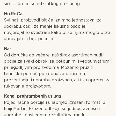
širok i kreće se od slatkog do slanog.
Ho.Re.Ca.
Svi naši proizvodi bit će iznimno jednostavni za
uporabu, čak i za manje iskusno osoblje, i
nevjerojatno svestrani kako bi se njima moglo brzo
upravljati ili bez pećnice.
Bar
Od doručka do večere, naš širok asortiman nudi
opcije za svaki obrok, sa potpunim, sveobuhvatnim i
prilagodljivim proizvodima. Možemo pružiti
tehničku pomoć potrebnu za pripremu,
prezentaciju i uporabu proizvoda, ali i za opremu za
rukovanje proizvodom.
Kanal prehrambenih usluga
Pojedinačne porcije i unaprijed izrezani formati u
liniji Martini Frozen odlikuju se jednostavnošću
uporabe i dosljednim rezultatima među