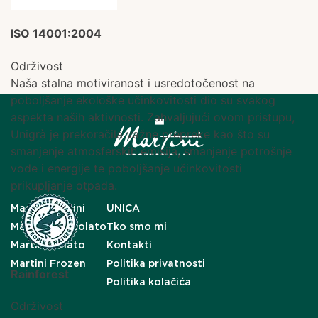
ISO 14001:2004
Održivost
Naša stalna motiviranost i usredotočenost na
poboljšanje ekološke učinkovitosti dio su svakog
aspekta naših aktivnosti. Zahvaljujući ovom pristupu,
Unigrà je prekoračila važne prepreke kao što su
smanjenje atmosferskih emisija, smanjenje potrošnje
vode i energije te poboljšanje učinkovitosti
prikupljanje otpada.
Master Martini
UNICA
Martini Cioccolato
Tko smo mi
Martini Gelato
Kontakti
Martini Frozen
Politika privatnosti
Rainforest
Politika kolačića
Održivost