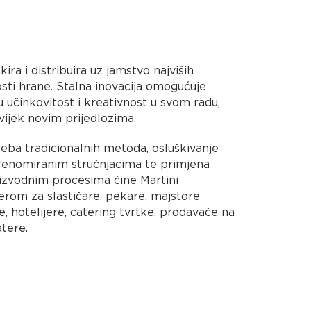
kira i distribuira uz jamstvo najviših
osti hrane. Stalna inovacija omogućuje
 učinkovitost i kreativnost u svom radu,
uvijek novim prijedlozima.
treba tradicionalnih metoda, osluškivanje
 renomiranim stručnjacima te primjena
izvodnim procesima čine Martini
erom za slastičare, pekare, majstore
te, hotelijere, catering tvrtke, prodavače na
tere.