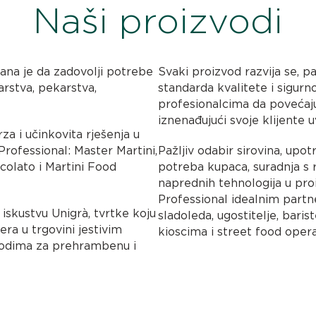
Naši proizvodi
rana je da zadovolji potrebe
Svaki proizvod razvija se, pa
arstva, pekarstva,
standarda kvalitete i sigurn
profesionalcima da povećaju
iznenađujući svoje klijente 
rza i učinkovita rješenja u
Professional: Master Martini,
Pažljiv odabir sirovina, upo
ccolato i Martini Food
potreba kupaca, suradnja s
naprednih tehnologija u pro
Professional idealnim partn
 iskustvu Unigrà, tvrtke koju
sladoleda, ugostitelje, baris
era u trgovini jestivim
kioscima i street food opera
zvodima za prehrambenu i