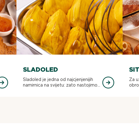
SLADOLED
SI
Sladoled je jedna od najcjenjenijih
Za už
namirnica na svijetu: zato nastojimo...
obro