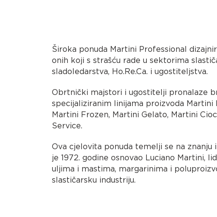
Široka ponuda Martini Professional dizajni
onih koji s strašću rade u sektorima slastič
sladoledarstva, Ho.Re.Ca. i ugostiteljstva.
Obrtnički majstori i ugostitelji pronalaze b
specijaliziranim linijama proizvoda Martini 
Martini Frozen, Martini Gelato, Martini Cio
Service.
Ova cjelovita ponuda temelji se na znanju i
je 1972. godine osnovao Luciano Martini, lid
uljima i mastima, margarinima i poluproi
slastičarsku industriju.