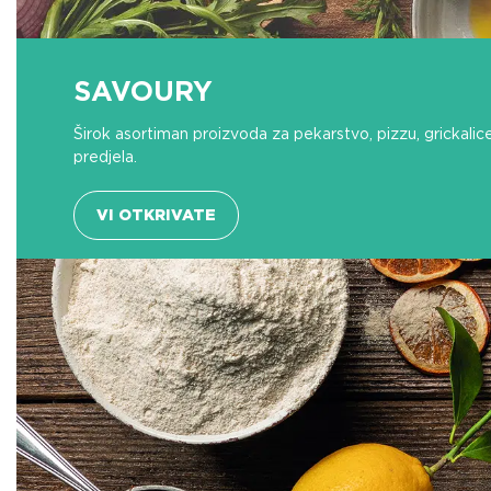
SAVOURY
Širok asortiman proizvoda za pekarstvo, pizzu, grickalice
predjela.
VI OTKRIVATE