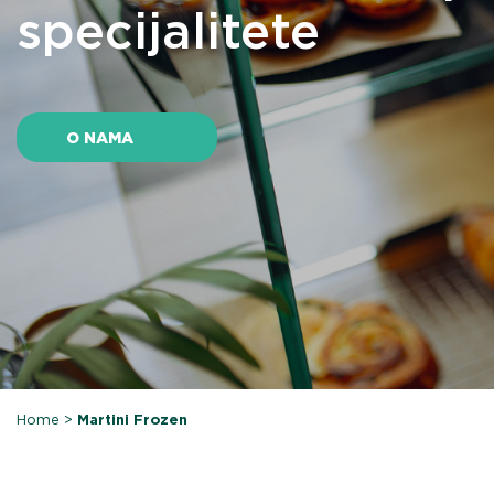
specijalitete
O NAMA
Home
>
Martini Frozen