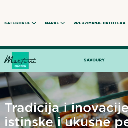
Skip
to
content
KATEGORIJE
MARKE
PREUZIMANJE DATOTEKA
SAVOURY
Tradicija i inovacij
istinske i ukusne p