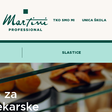
TKO SMO MI
UNICA ŠKOLA
SLASTICE
e za
ekarske