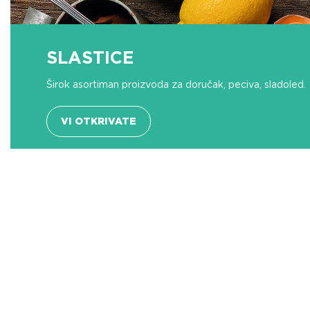
SLASTICE
Širok asortiman proizvoda za doručak, peciva, sladoled.
VI OTKRIVATE