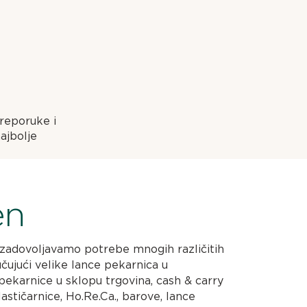
preporuke i
ajbolje
en
zadovoljavamo potrebe mnogih različitih
učujući velike lance pekarnica u
ekarnice u sklopu trgovina, cash & carry
astičarnice, Ho.Re.Ca., barove, lance