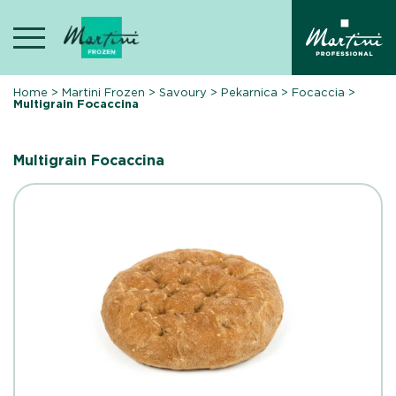
Skip
to
content
Home
>
Martini Frozen
>
Savoury
>
Pekarnica
>
Focaccia
>
Multigrain Focaccina
Multigrain Focaccina