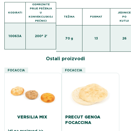
ODMRZNITE
PRIJE PEČENJA
KODIRATI
U
JEDINICE
KONVEKCIJSKOJ
TEŽINA
FORMAT
PO
PEĆNICI
KUTIJI
10063A
200° 2'
70 g
13
26
Ostali proizvodi
FOCACCIA
FOCACCIA
VERSILIA MIX
PRECUT GENOA
FOCACCINA
Idi na proizvod >>