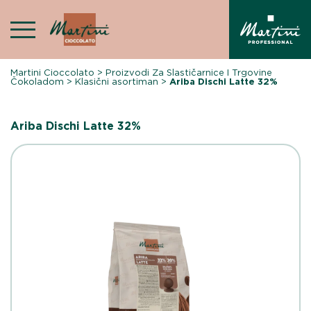
Skip
to
content
Martini Cioccolato
>
Proizvodi Za Slastičarnice I Trgovine
Čokoladom
>
Klasični asortiman
>
Ariba Dischi Latte 32%
Ariba Dischi Latte 32%