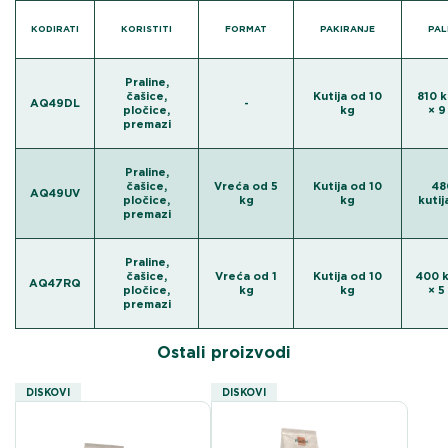
KODIRATI
KORISTITI
FORMAT
PAKIRANJE
PAL
Praline,
čašice,
Kutija od 10
810 k
AQ49DL
-
pločice,
kg
× 9
premazi
Praline,
čašice,
Vreća od 5
Kutija od 10
48
AQ49UV
pločice,
kg
kg
kutij
premazi
Praline,
čašice,
Vreća od 1
Kutija od 10
400 k
AQ47RQ
pločice,
kg
kg
× 5
premazi
Ostali proizvodi
DISKOVI
DISKOVI