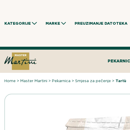
Skip
to
content
KATEGORIJE
MARKE
PREUZIMANJE DATOTEKA
PEKARNI
Home
>
Master Martini
>
Pekarnica
>
Smjesa za pečenje
>
Tartù