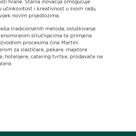
osti hrane. Stalna inovacija omogućuje
 učinkovitost i kreativnost u svom radu,
uvijek novim prijedlozima.
treba tradicionalnih metoda, osluškivanje
 renomiranim stručnjacima te primjena
izvodnim procesima čine Martini
erom za slastičare, pekare, majstore
te, hotelijere, catering tvrtke, prodavače na
tere.