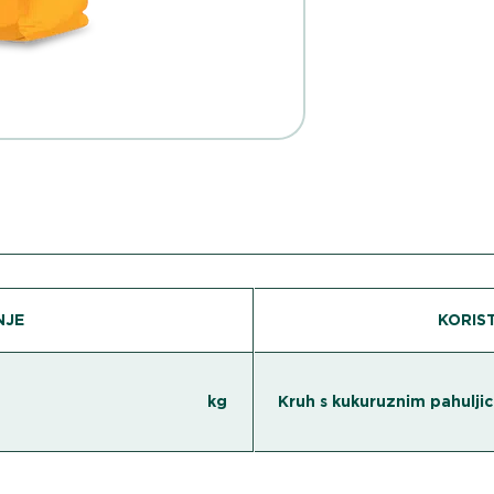
NJE
KORIST
d 15 kg
Kruh s kukuruznim pahulj