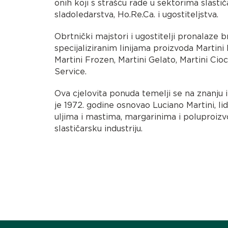
onih koji s strašću rade u sektorima slastič
sladoledarstva, Ho.Re.Ca. i ugostiteljstva.
Obrtnički majstori i ugostitelji pronalaze b
specijaliziranim linijama proizvoda Martini 
Martini Frozen, Martini Gelato, Martini Cio
Service.
Ova cjelovita ponuda temelji se na znanju i
je 1972. godine osnovao Luciano Martini, lid
uljima i mastima, margarinima i poluproi
slastičarsku industriju.