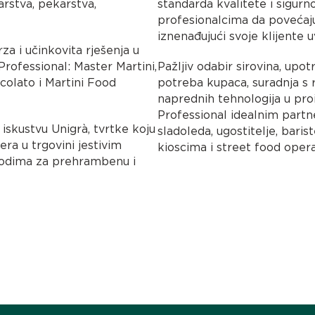
arstva, pekarstva,
standarda kvalitete i sigurn
profesionalcima da povećaju
iznenađujući svoje klijente 
rza i učinkovita rješenja u
Professional: Master Martini,
Pažljiv odabir sirovina, upo
ccolato i Martini Food
potreba kupaca, suradnja s
naprednih tehnologija u pro
Professional idealnim partn
 iskustvu Unigrà, tvrtke koju
sladoleda, ugostitelje, baris
era u trgovini jestivim
kioscima i street food opera
zvodima za prehrambenu i