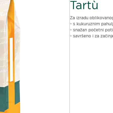
Tartù
Za izradu oblikovanog
– s kukuruznim pahu
– snažan početni potic
– savršeno i za začinj