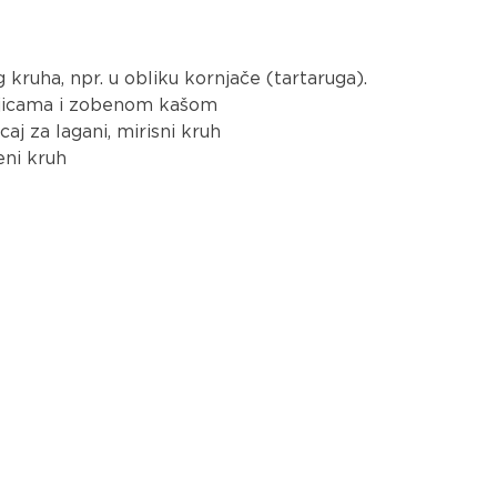
 kruha, npr. u obliku kornjače (tartaruga).
ljicama i zobenom kašom
aj za lagani, mirisni kruh
eni kruh