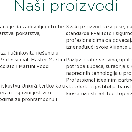
Naši proizvodi
rana je da zadovolji potrebe
Svaki proizvod razvija se, pa
arstva, pekarstva,
standarda kvalitete i sigurn
profesionalcima da povećaju
iznenađujući svoje klijente 
rza i učinkovita rješenja u
Professional: Master Martini,
Pažljiv odabir sirovina, upo
ccolato i Martini Food
potreba kupaca, suradnja s
naprednih tehnologija u pro
Professional idealnim partn
 iskustvu Unigrà, tvrtke koju
sladoleda, ugostitelje, baris
era u trgovini jestivim
kioscima i street food opera
zvodima za prehrambenu i