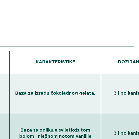
KARAKTERISTIKE
DOZIRAN
Baza za izradu čokoladnog gelata.
3 l po kani
Baza se odlikuje svijetložutom
3 l po kani
bojom i nježnom notom vanilije