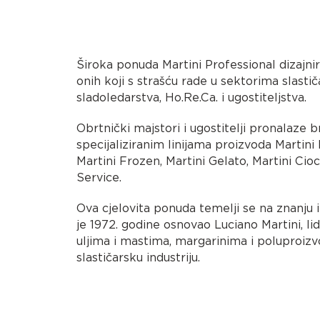
Široka ponuda Martini Professional dizajni
onih koji s strašću rade u sektorima slastič
sladoledarstva, Ho.Re.Ca. i ugostiteljstva.
Obrtnički majstori i ugostitelji pronalaze b
specijaliziranim linijama proizvoda Martini 
Martini Frozen, Martini Gelato, Martini Cio
Service.
Ova cjelovita ponuda temelji se na znanju i
je 1972. godine osnovao Luciano Martini, lid
uljima i mastima, margarinima i poluproi
slastičarsku industriju.