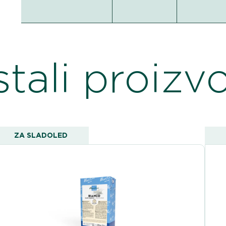
tali proizv
ZA SLADOLED