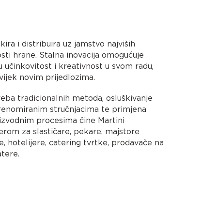
kira i distribuira uz jamstvo najviših
osti hrane. Stalna inovacija omogućuje
 učinkovitost i kreativnost u svom radu,
uvijek novim prijedlozima.
treba tradicionalnih metoda, osluškivanje
 renomiranim stručnjacima te primjena
izvodnim procesima čine Martini
erom za slastičare, pekare, majstore
te, hotelijere, catering tvrtke, prodavače na
tere.